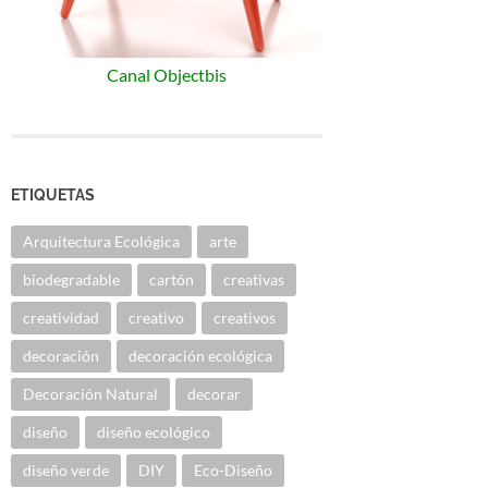
Canal Objectbis
ETIQUETAS
Arquitectura Ecológica
arte
biodegradable
cartón
creativas
creatividad
creativo
creativos
decoración
decoración ecológica
Decoración Natural
decorar
diseño
diseño ecológico
diseño verde
DIY
Eco-Diseño