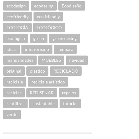
ecodesign
ecodesing
Ecodiseño
ecofriendly
eco friendly
ECOLOGÍA
ECOLÓGICO
ecológica
green
green desing
ideas
interiorismo
lámpara
manualidades
MUEBLES
navidad
original
plástico
RECICLADO
reciclaje
reciclaje artístico
reciclar
REDISEÑAR
regalos
reutilizar
sustentable
tutorial
verde