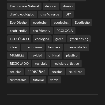
Decoración Natural
decorar
diseño
diseño ecológico
diseño verde
DIY
Eco-Diseño
ecodesign
ecodesing
Ecodiseño
ecofriendly
eco friendly
ECOLOGÍA
ECOLÓGICO
ecológica
green
green desing
ideas
interiorismo
lámpara
manualidades
MUEBLES
navidad
original
plástico
RECICLADO
reciclaje
reciclaje artístico
reciclar
REDISEÑAR
regalos
reutilizar
sustentable
tutorial
verde