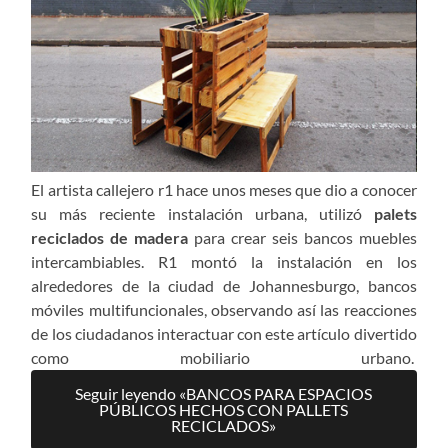
El artista callejero
r1 hace unos meses que
dio a conocer
su
más reciente
instalación urbana
, utili
zó
palets
reciclados de madera
para crear
seis
bancos
muebles
intercambiables.
R1
montó la
instalación en los
alrededores de la ciudad de Johannesburgo, bancos
móviles multifuncionales
,
observando así
las reacciones
de
los ciudadanos
interactuar
con este
artículo divertido
como
mobiliario urbano
.
Seguir leyendo «BANCOS PARA ESPACIOS
PÚBLICOS HECHOS CON PALLETS
RECICLADOS»