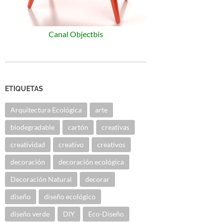
Canal Objectbis
ETIQUETAS
Arquitectura Ecológica
arte
biodegradable
cartón
creativas
creatividad
creativo
creativos
decoración
decoración ecológica
Decoración Natural
decorar
diseño
diseño ecológico
diseño verde
DIY
Eco-Diseño