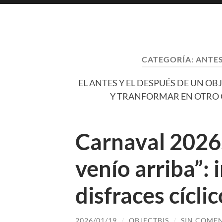
CATEGORÍA:
ANTES
EL ANTES Y EL DESPUÉS DE UN OB
Y TRANFORMAR EN OTRO 
Carnaval 2026
venío arriba”:
disfraces cícli
2026/01/19
/
OBJECTBIS
/
SIN COME