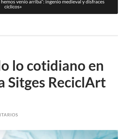
hemos venío arriba”: ingenio medieval y disfraces
cíclicos»
 lo cotidiano en
 a Sitges ReciclArt
NTARIOS