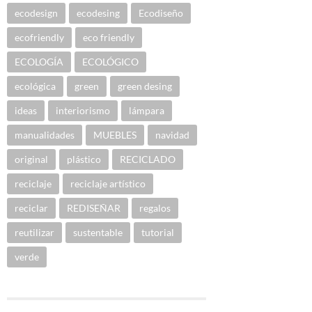
ecodesign
ecodesing
Ecodiseño
ecofriendly
eco friendly
ECOLOGÍA
ECOLÓGICO
ecológica
green
green desing
ideas
interiorismo
lámpara
manualidades
MUEBLES
navidad
original
plástico
RECICLADO
reciclaje
reciclaje artístico
reciclar
REDISEÑAR
regalos
reutilizar
sustentable
tutorial
verde