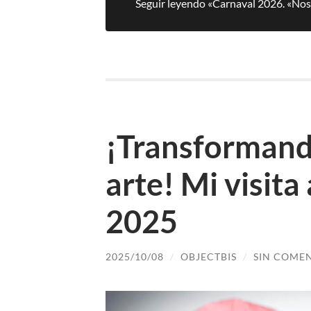
Seguir leyendo «Carnaval 2026. «Nos 
¡Transformando
arte! Mi visita
2025
2025/10/08
/
OBJECTBIS
/
SIN COME