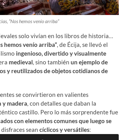
cias, “Nos hemos venío arriba”
evales solo vivían en los libros de historia…
s hemos venío arriba”
, de Écija, se llevó el
ilismo
ingenioso, divertido y visualmente
 era
medieval
, sino también
un ejemplo de
os y reutilizados de objetos cotidianos de
entes se convirtieron en valientes
n y madera
, con detalles que daban la
éntico castillo. Pero lo más sorprendente fue
lados con elementos comunes que luego se
s disfraces sean
cíclicos y versátiles
: