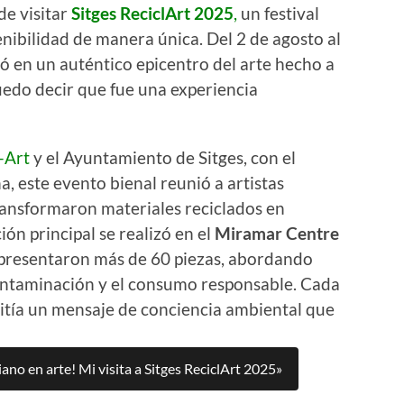
e visitar
Sitges ReciclArt 2025
,
un festival
enibilidad de manera única. Del 2 de agosto al
ió en un auténtico epicentro del arte hecho a
puedo decir que fue una experiencia
-Art
y el Ayuntamiento de Sitges, con el
, este evento bienal reunió a artistas
ransformaron materiales reciclados en
ión principal se realizó en el
Miramar Centre
 presentaron más de 60 piezas, abordando
 contaminación y el consumo responsable. Cada
itía un mensaje de conciencia ambiental que
ano en arte! Mi visita a Sitges ReciclArt 2025»