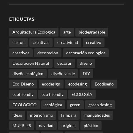
ETIQUETAS
Arquitectura Ecológica
arte
biodegradable
cartón
creativas
creatividad
creativo
creativos
decoración
decoración ecológica
Decoración Natural
decorar
diseño
diseño ecológico
diseño verde
DIY
Eco-Diseño
ecodesign
ecodesing
Ecodiseño
ecofriendly
eco friendly
ECOLOGÍA
ECOLÓGICO
ecológica
green
green desing
ideas
interiorismo
lámpara
manualidades
MUEBLES
navidad
original
plástico