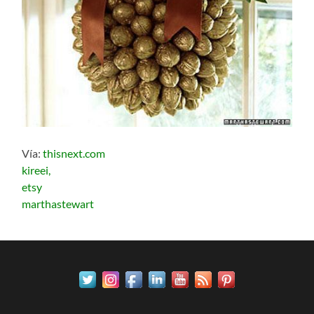
Vía:
thisnext.com
kireei,
etsy
marthastewart