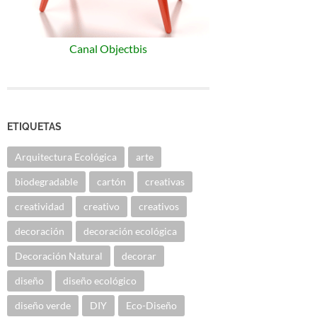
Canal Objectbis
ETIQUETAS
Arquitectura Ecológica
arte
biodegradable
cartón
creativas
creatividad
creativo
creativos
decoración
decoración ecológica
Decoración Natural
decorar
diseño
diseño ecológico
diseño verde
DIY
Eco-Diseño