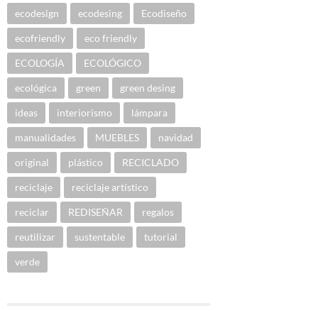
ecodesign
ecodesing
Ecodiseño
ecofriendly
eco friendly
ECOLOGÍA
ECOLÓGICO
ecológica
green
green desing
ideas
interiorismo
lámpara
manualidades
MUEBLES
navidad
original
plástico
RECICLADO
reciclaje
reciclaje artístico
reciclar
REDISEÑAR
regalos
reutilizar
sustentable
tutorial
verde