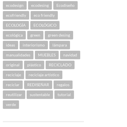
ecodesign
ecodesing
Ecodiseño
ecofriendly
eco friendly
ECOLOGÍA
ECOLÓGICO
ecológica
green
green desing
ideas
interiorismo
lámpara
manualidades
MUEBLES
navidad
original
plástico
RECICLADO
reciclaje
reciclaje artístico
reciclar
REDISEÑAR
regalos
reutilizar
sustentable
tutorial
verde