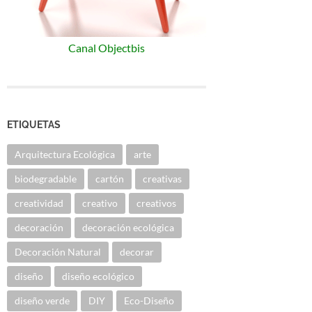
Canal Objectbis
ETIQUETAS
Arquitectura Ecológica
arte
biodegradable
cartón
creativas
creatividad
creativo
creativos
decoración
decoración ecológica
Decoración Natural
decorar
diseño
diseño ecológico
diseño verde
DIY
Eco-Diseño