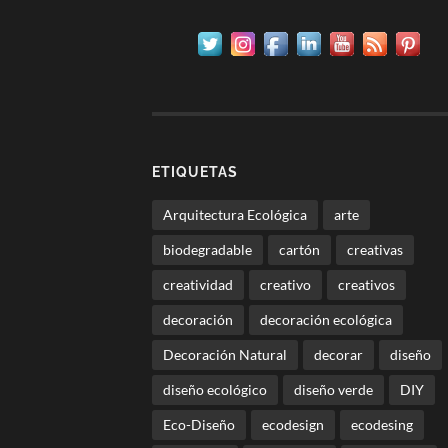
ETIQUETAS
Arquitectura Ecológica
arte
biodegradable
cartón
creativas
creatividad
creativo
creativos
decoración
decoración ecológica
Decoración Natural
decorar
diseño
diseño ecológico
diseño verde
DIY
Eco-Diseño
ecodesign
ecodesing