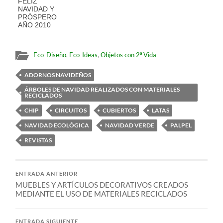
FELIZ
NAVIDAD Y
PRÓSPERO
AÑO 2010
Eco-Diseño
,
Eco-Ideas
,
Objetos con 2ª Vida
ADORNOS NAVIDEÑOS
ÁRBOLES DE NAVIDAD REALIZADOS CON MATERIALES
RECICLADOS
CHIP
CIRCUITOS
CUBIERTOS
LATAS
NAVIDAD ECOLÓGICA
NAVIDAD VERDE
PALPEL
REVISTAS
ENTRADA ANTERIOR
MUEBLES Y ARTÍCULOS DECORATIVOS CREADOS
MEDIANTE EL USO DE MATERIALES RECICLADOS
ENTRADA SIGUIENTE