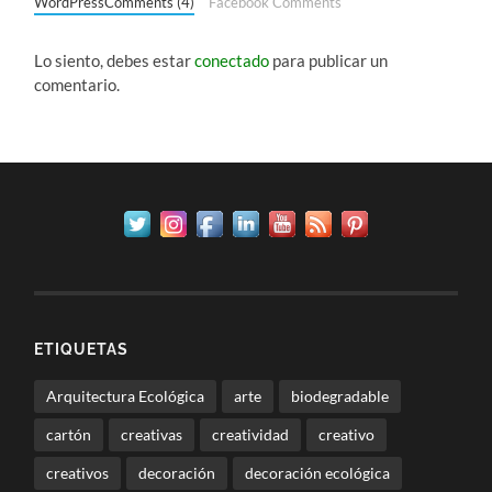
WordPressComments (4)
Facebook Comments
Lo siento, debes estar
conectado
para publicar un
comentario.
ETIQUETAS
Arquitectura Ecológica
arte
biodegradable
cartón
creativas
creatividad
creativo
creativos
decoración
decoración ecológica