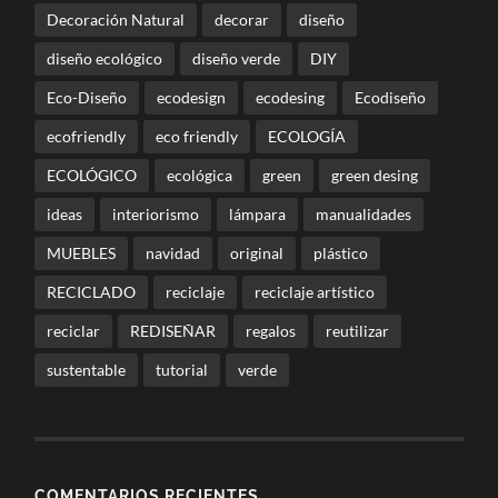
Decoración Natural
decorar
diseño
diseño ecológico
diseño verde
DIY
Eco-Diseño
ecodesign
ecodesing
Ecodiseño
ecofriendly
eco friendly
ECOLOGÍA
ECOLÓGICO
ecológica
green
green desing
ideas
interiorismo
lámpara
manualidades
MUEBLES
navidad
original
plástico
RECICLADO
reciclaje
reciclaje artístico
reciclar
REDISEÑAR
regalos
reutilizar
sustentable
tutorial
verde
COMENTARIOS RECIENTES