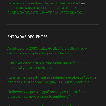
navideño - Ecoembes | Amarillo, Verde y Azul
en
ESPECIAL NAVIDAD ECOLÓGICA. BELENES
ELABORADOS CON MATERIAL RECICLADO
ENTRADAS RECIENTES
Architecture 2030: guías de diseño bioclimático y
carbono cero explicadas para todos/as
Carnaval 2026. «Nos hemos venío arriba”: ingenio
medieval y disfraces cíclicos
¿La inteligencia artificial es realmente ecológica? Lo que
nadie te cuenta sobre energía, CO₂, agua y reciclaje
Halloween ya pasó… ¿qué nos deja en cuestión de
diversión, comercio y medio ambiente?
¡Transformando lo cotidiano en arte! Mi visita a Sitges