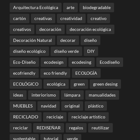
Arquitectura Ecológica
arte
biodegradable
cartón
creativas
creatividad
creativo
creativos
decoración
decoración ecológica
Decoración Natural
decorar
diseño
diseño ecológico
diseño verde
DIY
Eco-Diseño
ecodesign
ecodesing
Ecodiseño
ecofriendly
eco friendly
ECOLOGÍA
ECOLÓGICO
ecológica
green
green desing
ideas
interiorismo
lámpara
manualidades
MUEBLES
navidad
original
plástico
RECICLADO
reciclaje
reciclaje artístico
reciclar
REDISEÑAR
regalos
reutilizar
sustentable
tutorial
verde