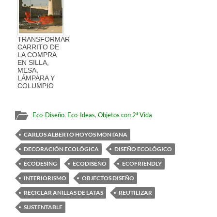
TRANSFORMAR
CARRITO DE
LA COMPRA
EN SILLA,
MESA,
LÁMPARA Y
COLUMPIO
Eco-Diseño
,
Eco-Ideas
,
Objetos con 2ª Vida
CARLOS ALBERTO HOYOS MONTANA
DECORACIÓN ECOLÓGICA
DISEÑO ECOLÓGICO
ECODESING
ECODISEÑO
ECOFRIENDLY
INTERIORISMO
OBJECTOS DISEÑO
RECICLAR ANILLAS DE LATAS
REUTILIZAR
SUSTENTABLE