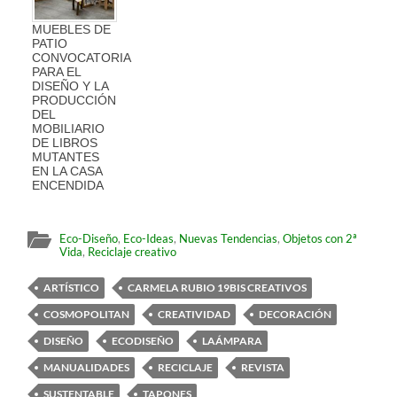
MUEBLES DE
PATIO
CONVOCATORIA
PARA EL
DISEÑO Y LA
PRODUCCIÓN
DEL
MOBILIARIO
DE LIBROS
MUTANTES
EN LA CASA
ENCENDIDA
Eco-Diseño
,
Eco-Ideas
,
Nuevas Tendencias
,
Objetos con 2ª
Vida
,
Reciclaje creativo
ARTÍSTICO
CARMELA RUBIO 19BIS CREATIVOS
COSMOPOLITAN
CREATIVIDAD
DECORACIÓN
DISEÑO
ECODISEÑO
LAÁMPARA
MANUALIDADES
RECICLAJE
REVISTA
SUSTENTABLE
TAPONES