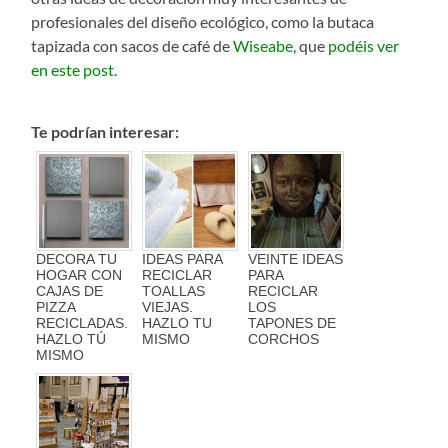
profesionales del diseño ecológico, como la butaca
tapizada con sacos de café de
Wiseabe
, que
podéis ver
en este post.
Te podrían interesar:
DECORA TU
IDEAS PARA
VEINTE IDEAS
HOGAR CON
RECICLAR
PARA
CAJAS DE
TOALLAS
RECICLAR
PIZZA
VIEJAS.
LOS
RECICLADAS.
HAZLO TU
TAPONES DE
HAZLO TÚ
MISMO
CORCHOS
MISMO