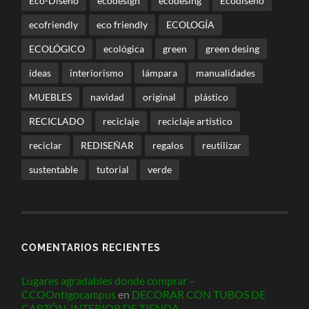
Eco-Diseño
ecodesign
ecodesing
Ecodiseño
ecofriendly
eco friendly
ECOLOGÍA
ECOLÓGICO
ecológica
green
green desing
ideas
interiorismo
lámpara
manualidades
MUEBLES
navidad
original
plástico
RECICLADO
reciclaje
reciclaje artístico
reciclar
REDISEÑAR
regalos
reutilizar
sustentable
tutorial
verde
COMENTARIOS RECIENTES
Lugares agradables donde comprar –
CCOOntigocampus
en
DECORAR CON TUBOS DE
CARTÓN. INTERIOR DE TIENDA