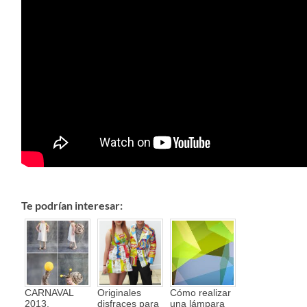
Te podrían interesar:
CARNAVAL
Originales
Cómo realizar
2013.
disfraces para
una lámpara