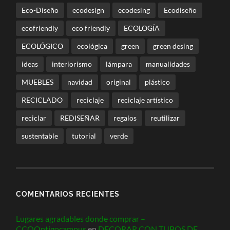
Eco-Diseño
ecodesign
ecodesing
Ecodiseño
ecofriendly
eco friendly
ECOLOGÍA
ECOLÓGICO
ecológica
green
green desing
ideas
interiorismo
lámpara
manualidades
MUEBLES
navidad
original
plástico
RECICLADO
reciclaje
reciclaje artístico
reciclar
REDISEÑAR
regalos
reutilizar
sustentable
tutorial
verde
COMENTARIOS RECIENTES
Lugares agradables donde comprar –
CCOOntigocampus
en
DECORAR CON TUBOS DE