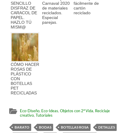
SENCILLO
Carnaval 2020
fácilmente de
DISFRAZ DE
de materiales
cartón
CARACOL DE
reciclados.
reciclado
PAPEL.
Especial
HAZLO TÚ
parejas.
MISM@
CÓMO HACER
ROSAS DE
PLÁSTICO
CON
BOTELLAS
PET
RECICLADAS
Eco-Diseño
,
Eco-Ideas
,
Objetos con 2ª Vida
,
Reciclaje
creativo
,
Tutoriales
BARATO
BODAS
BOTELLAS ROSA
DETALLES