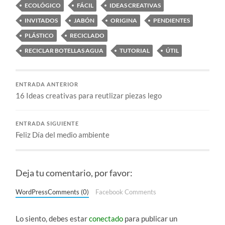
ECOLÓGICO
FÁCIL
IDEAS CREATIVAS
INVITADOS
JABÓN
ORIGINA
PENDIENTES
PLÁSTICO
RECICLADO
RECICLAR BOTELLAS AGUA
TUTORIAL
ÚTIL
ENTRADA ANTERIOR
16 Ideas creativas para reutlizar piezas lego
ENTRADA SIGUIENTE
Feliz Día del medio ambiente
Deja tu comentario, por favor:
WordPressComments (0)
Facebook Comments
Lo siento, debes estar
conectado
para publicar un