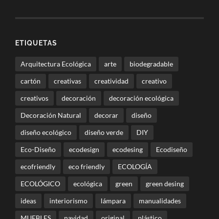
ETIQUETAS
Arquitectura Ecológica
arte
biodegradable
cartón
creativas
creatividad
creativo
creativos
decoración
decoración ecológica
Decoración Natural
decorar
diseño
diseño ecológico
diseño verde
DIY
Eco-Diseño
ecodesign
ecodesing
Ecodiseño
ecofriendly
eco friendly
ECOLOGÍA
ECOLÓGICO
ecológica
green
green desing
ideas
interiorismo
lámpara
manualidades
MUEBLES
navidad
original
plástico