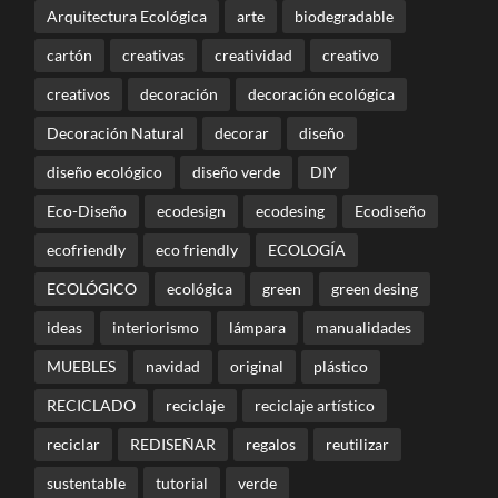
Arquitectura Ecológica
arte
biodegradable
cartón
creativas
creatividad
creativo
creativos
decoración
decoración ecológica
Decoración Natural
decorar
diseño
diseño ecológico
diseño verde
DIY
Eco-Diseño
ecodesign
ecodesing
Ecodiseño
ecofriendly
eco friendly
ECOLOGÍA
ECOLÓGICO
ecológica
green
green desing
ideas
interiorismo
lámpara
manualidades
MUEBLES
navidad
original
plástico
RECICLADO
reciclaje
reciclaje artístico
reciclar
REDISEÑAR
regalos
reutilizar
sustentable
tutorial
verde