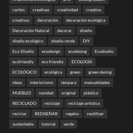
cartón
creativas
creatividad
creativo
creativos
decoración
decoración ecológica
Decoración Natural
decorar
diseño
diseño ecológico
diseño verde
DIY
Eco-Diseño
ecodesign
ecodesing
Ecodiseño
ecofriendly
eco friendly
ECOLOGÍA
ECOLÓGICO
ecológica
green
green desing
ideas
interiorismo
lámpara
manualidades
MUEBLES
navidad
original
plástico
RECICLADO
reciclaje
reciclaje artístico
reciclar
REDISEÑAR
regalos
reutilizar
sustentable
tutorial
verde