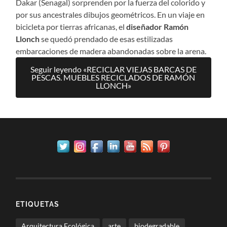
Dakar (Senagal) sorprenden por la fuerza del colorido y
por sus ancestrales dibujos geométricos. En un viaje en
bicicleta por tierras africanas, el
diseñador Ramón
Llonch
se quedó prendado de esas estilizadas
embarcaciones de madera abandonadas sobre la arena.
Seguir leyendo «RECICLAR VIEJAS BARCAS DE
PESCAS. MUEBLES RECICLADOS DE RAMÓN
LLONCH»
ETIQUETAS
Arquitectura Ecológica
arte
biodegradable