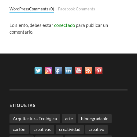
WordPressComments (0)
Facebook Comments
Lo siento, debes estar
conectado
para publicar un
comentario.
ETIQUETAS
Arquitectura Ecológica
arte
biodegradable
cartón
creativas
creatividad
creativo