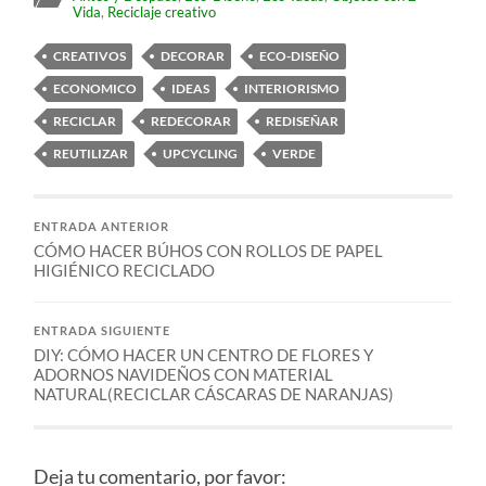
Vida
,
Reciclaje creativo
CREATIVOS
DECORAR
ECO-DISEÑO
ECONOMICO
IDEAS
INTERIORISMO
RECICLAR
REDECORAR
REDISEÑAR
REUTILIZAR
UPCYCLING
VERDE
ENTRADA ANTERIOR
CÓMO HACER BÚHOS CON ROLLOS DE PAPEL
HIGIÉNICO RECICLADO
ENTRADA SIGUIENTE
DIY: CÓMO HACER UN CENTRO DE FLORES Y
ADORNOS NAVIDEÑOS CON MATERIAL
NATURAL(RECICLAR CÁSCARAS DE NARANJAS)
Deja tu comentario, por favor: