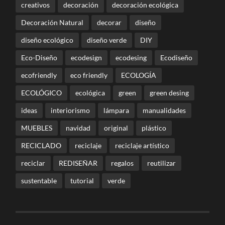
creativos
decoración
decoración ecológica
Decoración Natural
decorar
diseño
diseño ecológico
diseño verde
DIY
Eco-Diseño
ecodesign
ecodesing
Ecodiseño
ecofriendly
eco friendly
ECOLOGÍA
ECOLÓGICO
ecológica
green
green desing
ideas
interiorismo
lámpara
manualidades
MUEBLES
navidad
original
plástico
RECICLADO
reciclaje
reciclaje artístico
reciclar
REDISEÑAR
regalos
reutilizar
sustentable
tutorial
verde