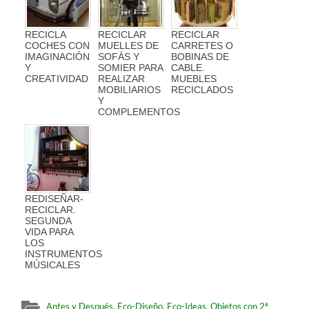
RECICLA
RECICLAR
RECICLAR
COCHES CON
MUELLES DE
CARRETES O
IMAGINACIÓN
SOFÁS Y
BOBINAS DE
Y
SOMIER PARA
CABLE.
CREATIVIDAD
REALIZAR
MUEBLES
MOBILIARIOS
RECICLADOS
Y
COMPLEMENTOS
REDISEÑAR-
RECICLAR.
SEGUNDA
VIDA PARA
LOS
INSTRUMENTOS
MÚSICALES
Antes y Después
,
Eco-Diseño
,
Eco-Ideas
,
Objetos con 2ª